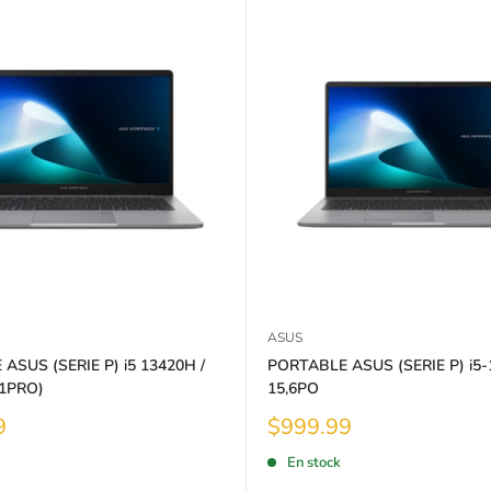
ASUS
ASUS (SERIE P) i5 13420H /
PORTABLE ASUS (SERIE P) i5-
1PRO)
15,6PO
Prix
9
$999.99
réduit
En stock