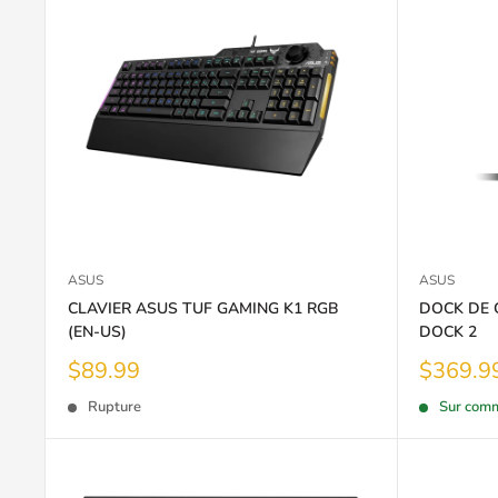
ASUS
ASUS
CLAVIER ASUS TUF GAMING K1 RGB
DOCK DE 
(EN-US)
DOCK 2
Prix
Prix
$89.99
$369.9
réduit
réduit
Rupture
Sur comm