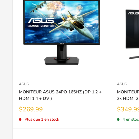
ASUS
ASUS
MONITEUR ASUS 24PO 165HZ (DP 1.2 +
MONITEUR 
HDMI 1.4 + DVI)
2x HDMI 2.
Prix
Prix
$269.99
$349.9
réduit
réduit
Plus que 1 en stock
4 en stoc