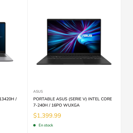
ASUS
13420H /
PORTABLE ASUS (SERIE V) INTEL CORE
7-240H / 16PO WUXGA
Prix
$1,399.99
réduit
En stock