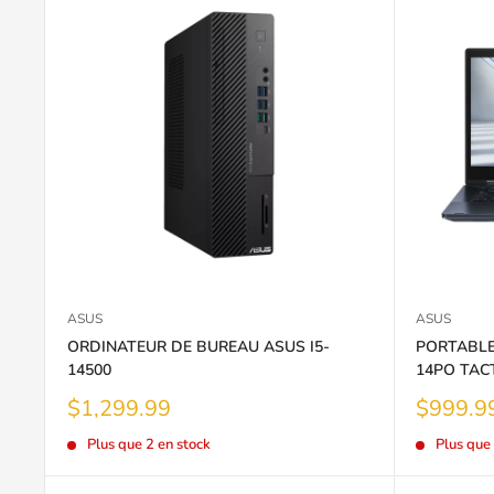
ASUS
ASUS
ORDINATEUR DE BUREAU ASUS I5-
PORTABLE 
14500
14PO TAC
Prix
Prix
$1,299.99
$999.9
réduit
réduit
Plus que 2 en stock
Plus que 