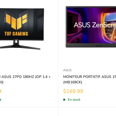
ASUS
ASUS 27PO 180HZ (DP 1.4 +
MONITEUR PORTATIF ASUS 15
0)
(MB169CK)
Prix
9
$169.99
réduit
k
En stock