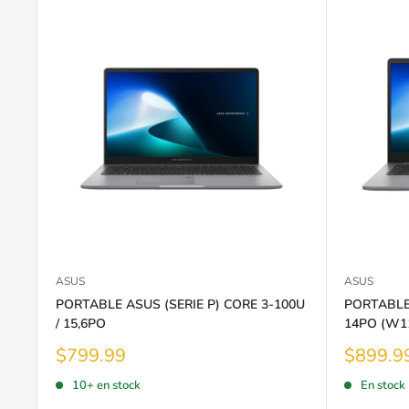
ASUS
ASUS
PORTABLE ASUS (SERIE P) CORE 3-100U
PORTABLE 
/ 15,6PO
14PO (W1
Prix
Prix
$799.99
$899.9
réduit
réduit
10+ en stock
En stock