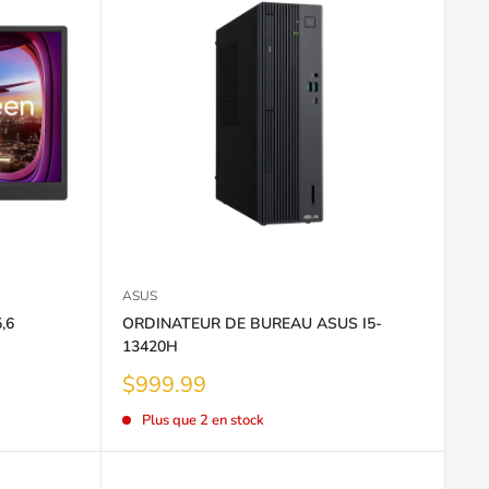
ASUS
,6
ORDINATEUR DE BUREAU ASUS I5-
13420H
Prix
$999.99
réduit
Plus que 2 en stock