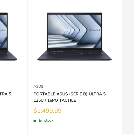
ASUS
TRA 5
PORTABLE ASUS (SERIE B) ULTRA 5
125U / 16PO TACTILE
Prix
$1,499.99
réduit
En stock