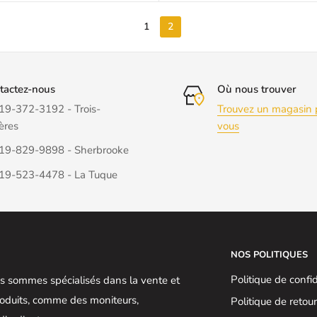
1
2
tactez-nous
Où nous trouver
19-372-3192 - Trois-
Trouvez un magasin 
ères
vous
19-829-9898 - Sherbrooke
19-523-4478 - La Tuque
NOS POLITIQUES
Politique de confid
 sommes spécialisés dans la vente et
produits, comme des moniteurs,
Politique de retou