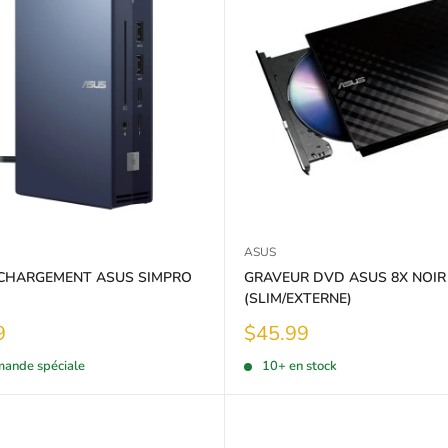
ASUS
CHARGEMENT ASUS SIMPRO
GRAVEUR DVD ASUS 8X NOIR
(SLIM/EXTERNE)
Prix
9
$45.99
réduit
ande spéciale
10+ en stock