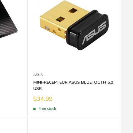
ASUS
MINI-RECEPTEUR ASUS BLUETOOTH 5.0
USB
Prix
$34.99
réduit
4 en stock