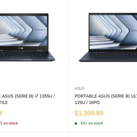
ASUS
ASUS (SERIE B) i7 1355U /
PORTABLE ASUS (SERIE B) UL
TILE
125U / 16PO
Prix
9
$1,399.99
réduit
1 en stock
10+ en stock