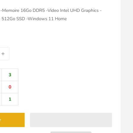
 -Memoire 16Go DDR5 -Video Intel UHD Graphics -
ge 512Go SSD -Windows 11 Home
3
0
1
r