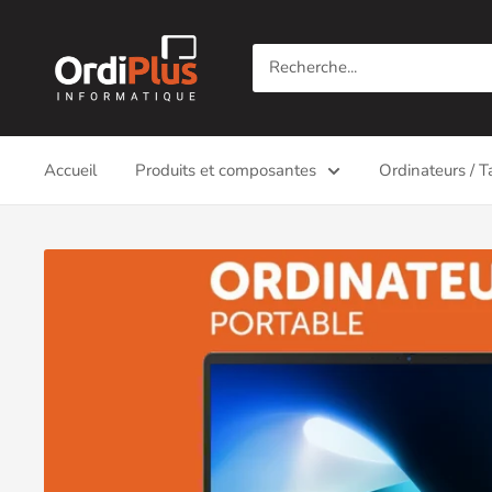
Passer
Ordiplus
au
contenu
Accueil
Produits et composantes
Ordinateurs / T