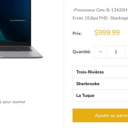
-Processeur Core i5-13420H
Ecran 15,6po FHD -Stocka
Prix
$999.99
Prix:
réduit
Quantité:
Trois-Rivières
Sherbrooke
La Tuque
is pour zoomer
Ajouter au panie