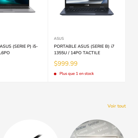
ASUS
SUS (SERIE P) i5-
PORTABLE ASUS (SERIE B) i7
5,6PO
1355U / 14PO TACTILE
Prix
$999.99
réduit
Plus que 1 en stock
Voir tout