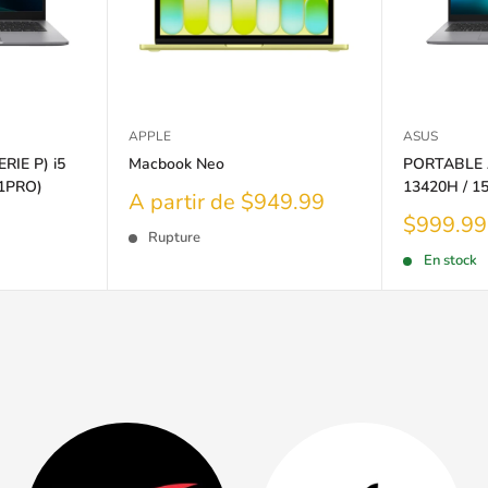
APPLE
ASUS
IE P) i5
Macbook Neo
PORTABLE A
1PRO)
13420H / 1
Prix
A partir de $949.99
réduit
Prix
$999.99
Rupture
réduit
En stock