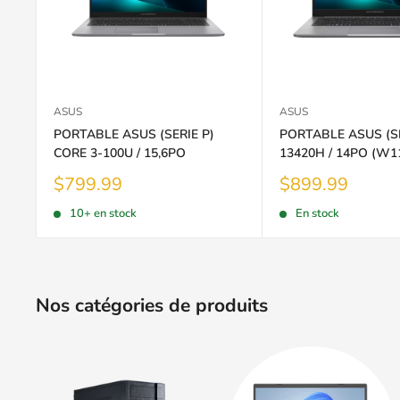
ASUS
ASUS
PORTABLE ASUS (SERIE P)
PORTABLE ASUS (SER
CORE 3-100U / 15,6PO
13420H / 14PO (W1
Prix
Prix
$799.99
$899.99
réduit
réduit
10+ en stock
En stock
Nos catégories de produits