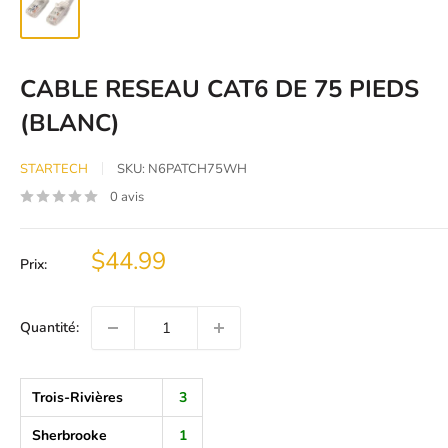
CABLE RESEAU CAT6 DE 75 PIEDS
(BLANC)
STARTECH
SKU:
N6PATCH75WH
0 avis
Prix
$44.99
Prix:
réduit
Quantité:
Trois-Rivières
3
Sherbrooke
1