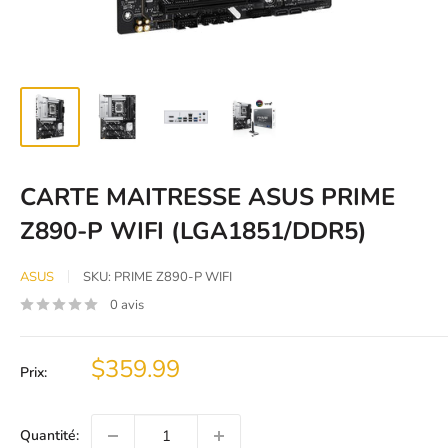
CARTE MAITRESSE ASUS PRIME
Z890-P WIFI (LGA1851/DDR5)
ASUS
SKU:
PRIME Z890-P WIFI
0 avis
Prix
$359.99
Prix:
réduit
Quantité: