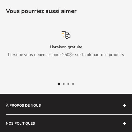
Vous pourriez aussi aimer
Livraison gratuite
Lorsque vous dépensez pour 250$+ sur la plupart des produits
À PROPOS DE NOUS
Nous sommes un magasin ouvert depuis près de 30 ans.
NOS POLITIQUES
Nous sommes spécialisés dans la vente et la réparation
d'ordinateurs. Nous avons tout un éventail de produits,