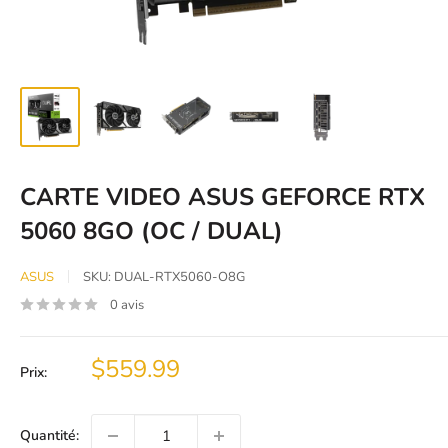
CARTE VIDEO ASUS GEFORCE RTX
5060 8GO (OC / DUAL)
ASUS
SKU:
DUAL-RTX5060-O8G
0 avis
Prix
$559.99
Prix:
réduit
Quantité: