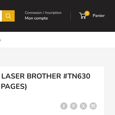
Connexion / Inscription
0
Panier
Mon compte
s
LASER BROTHER #TN630
 PAGES)