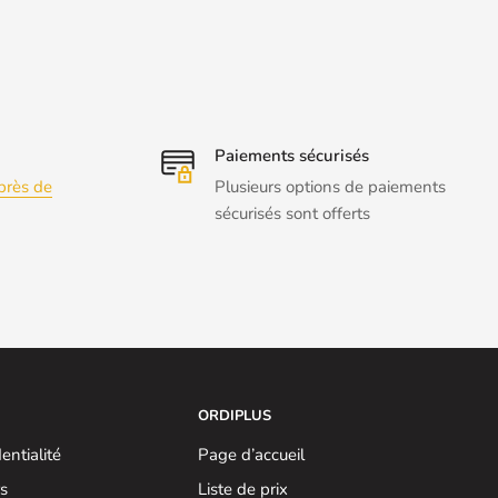
Paiements sécurisés
près de
Plusieurs options de paiements
sécurisés sont offerts
ORDIPLUS
entialité
Page d’accueil
rs
Liste de prix