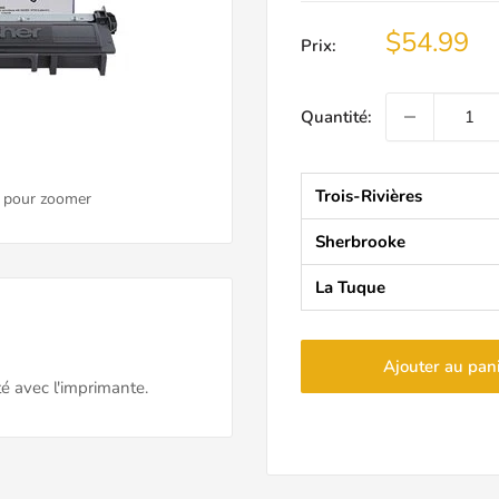
Prix
$54.99
Prix:
réduit
Quantité:
Trois-Rivières
s pour zoomer
Sherbrooke
La Tuque
Ajouter au pan
ité avec l'imprimante.