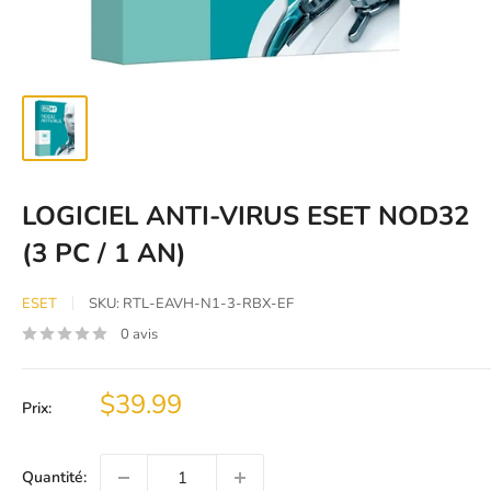
LOGICIEL ANTI-VIRUS ESET NOD32
(3 PC / 1 AN)
ESET
SKU:
RTL-EAVH-N1-3-RBX-EF
0 avis
Prix
$39.99
Prix:
réduit
Quantité: