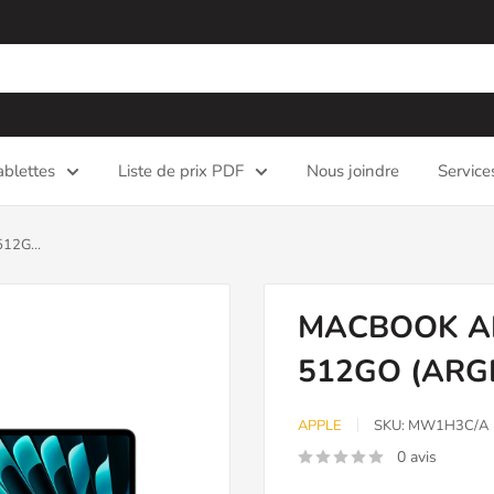
ablettes
Liste de prix PDF
Nous joindre
Service
12G...
MACBOOK AIR
512GO (ARG
APPLE
SKU:
MW1H3C/A
0 avis