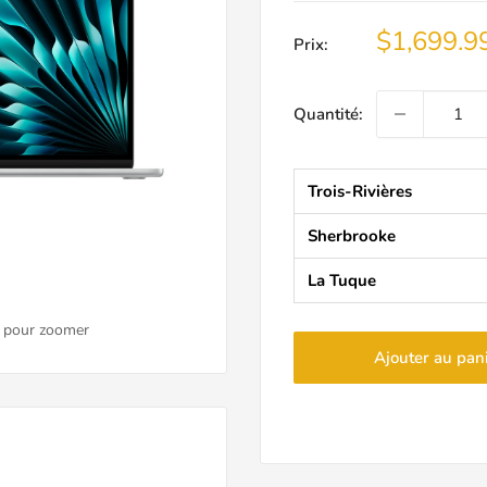
Prix
$1,699.9
Prix:
réduit
Quantité:
Trois-Rivières
Sherbrooke
La Tuque
s pour zoomer
Ajouter au pan