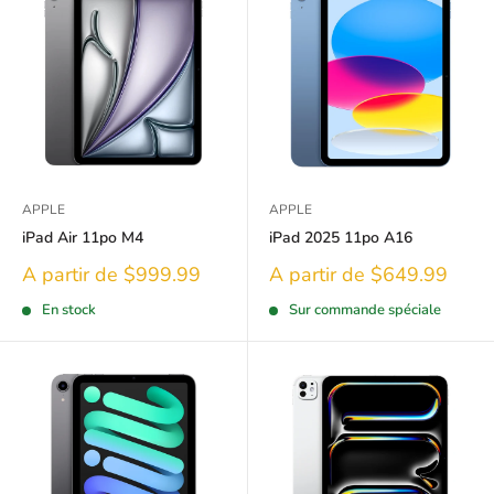
APPLE
APPLE
iPad Air 11po M4
iPad 2025 11po A16
Prix
Prix
A partir de $999.99
A partir de $649.99
réduit
réduit
En stock
Sur commande spéciale