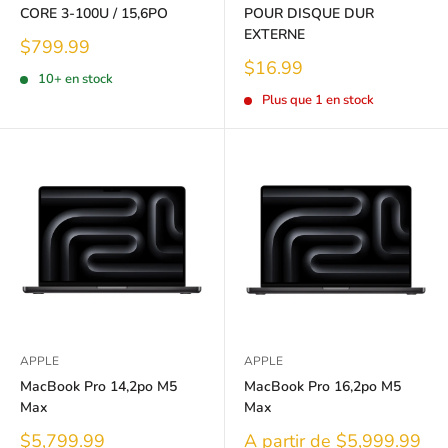
CORE 3-100U / 15,6PO
POUR DISQUE DUR
EXTERNE
Prix
$799.99
réduit
Prix
$16.99
10+ en stock
réduit
Plus que 1 en stock
APPLE
APPLE
MacBook Pro 14,2po M5
MacBook Pro 16,2po M5
Max
Max
Prix
Prix
$5,799.99
A partir de $5,999.99