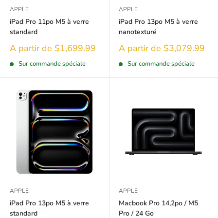
APPLE
APPLE
iPad Pro 11po M5 à verre
iPad Pro 13po M5 à verre
standard
nanotexturé
Prix
Prix
A partir de $1,699.99
A partir de $3,079.99
réduit
réduit
Sur commande spéciale
Sur commande spéciale
APPLE
APPLE
iPad Pro 13po M5 à verre
Macbook Pro 14,2po / M5
standard
Pro / 24 Go