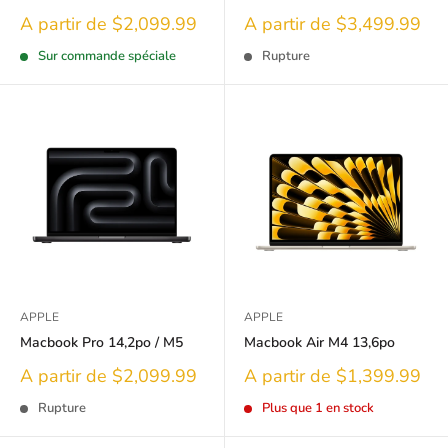
Prix
Prix
A partir de $2,099.99
A partir de $3,499.99
réduit
réduit
Sur commande spéciale
Rupture
APPLE
APPLE
Macbook Pro 14,2po / M5
Macbook Air M4 13,6po
Prix
Prix
A partir de $2,099.99
A partir de $1,399.99
réduit
réduit
Rupture
Plus que 1 en stock