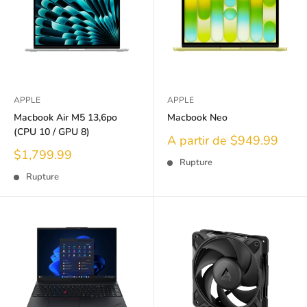
APPLE
APPLE
Macbook Air M5 13,6po
Macbook Neo
(CPU 10 / GPU 8)
Prix
A partir de $949.99
réduit
Prix
$1,799.99
Rupture
réduit
Rupture