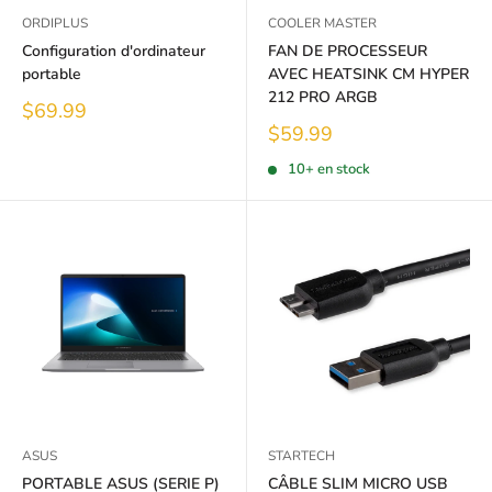
ORDIPLUS
COOLER MASTER
Configuration d'ordinateur
FAN DE PROCESSEUR
portable
AVEC HEATSINK CM HYPER
212 PRO ARGB
Prix
$69.99
réduit
Prix
$59.99
réduit
10+ en stock
ASUS
STARTECH
PORTABLE ASUS (SERIE P)
CÂBLE SLIM MICRO USB