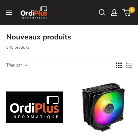
Passer
Ordiplus
0
au
contenu
Nouveaux produits
545 produits
Trier par