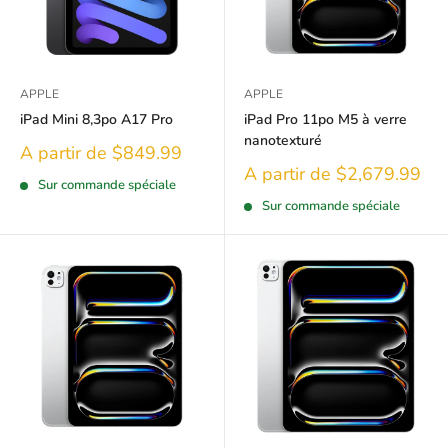
APPLE
APPLE
iPad Mini 8,3po A17 Pro
iPad Pro 11po M5 à verre
nanotexturé
Prix
A partir de $849.99
réduit
Prix
A partir de $2,679.99
Sur commande spéciale
réduit
Sur commande spéciale