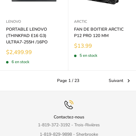
LENOVO
ARCTIC
PORTABLE LENOVO
FAN DE BOITIER ARCTIC
(THINKPAD E16 G3)
P12 PRO 120 MM
ULTRA7-255H /16PO
Prix
$13.99
réduit
Prix
$2,499.99
5 en stock
réduit
6 en stock
Page 1 / 23
Suivant
Contactez-nous
1-819-372-3192 - Trois-Rivières
1-819-829-9898 - Sherbrooke