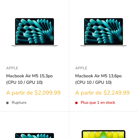
APPLE
APPLE
Macbook Air M5 15,3po
Macbook Air M5 13,6po
(CPU 10 / GPU 10)
(CPU 10 / GPU 10)
Prix
Prix
A partir de $2,099.99
A partir de $2,249.99
réduit
réduit
Rupture
Plus que 1 en stock