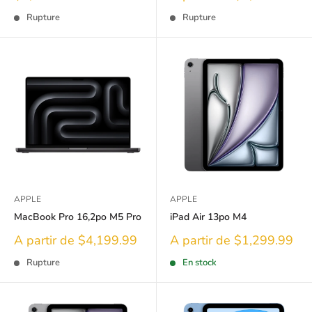
réduit
réduit
Rupture
Rupture
APPLE
APPLE
MacBook Pro 16,2po M5 Pro
iPad Air 13po M4
Prix
Prix
A partir de $4,199.99
A partir de $1,299.99
réduit
réduit
Rupture
En stock