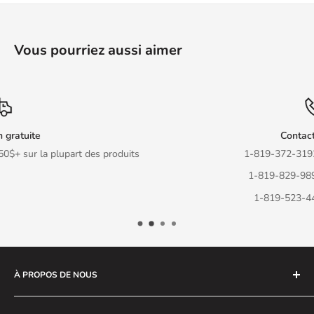
Vous pourriez aussi aimer
Contactez-nous
roduits
1-819-372-3192 - Trois-Rivières
1-819-829-9898 - Sherbrooke
1-819-523-4478 - La Tuque
À PROPOS DE NOUS
Nous sommes un magasin ouvert depuis près de 30 ans.