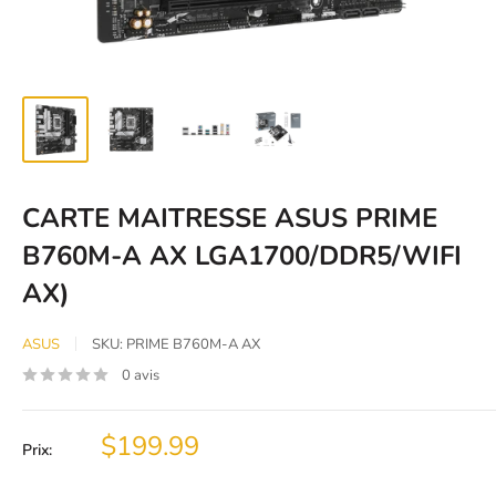
CARTE MAITRESSE ASUS PRIME
B760M-A AX LGA1700/DDR5/WIFI
AX)
ASUS
SKU:
PRIME B760M-A AX
0 avis
Prix
$199.99
Prix:
réduit