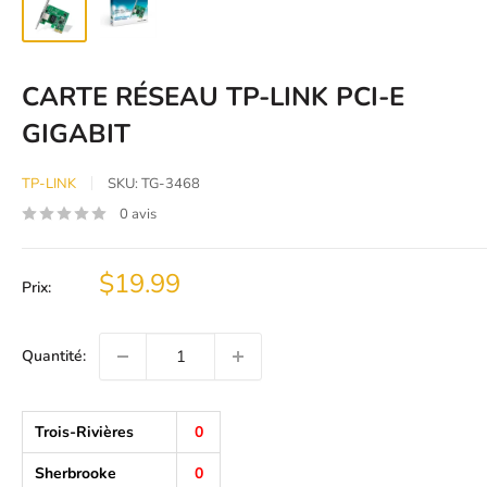
CARTE RÉSEAU TP-LINK PCI-E
GIGABIT
TP-LINK
SKU:
TG-3468
0 avis
Prix
$19.99
Prix:
réduit
Quantité:
Trois-Rivières
0
Sherbrooke
0