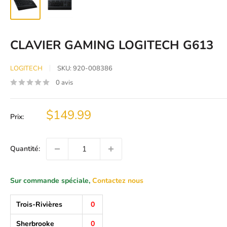
CLAVIER GAMING LOGITECH G613
LOGITECH
SKU:
920-008386
0 avis
Prix
$149.99
Prix:
réduit
Quantité:
Sur commande spéciale,
Contactez nous
Trois-Rivières
0
Sherbrooke
0